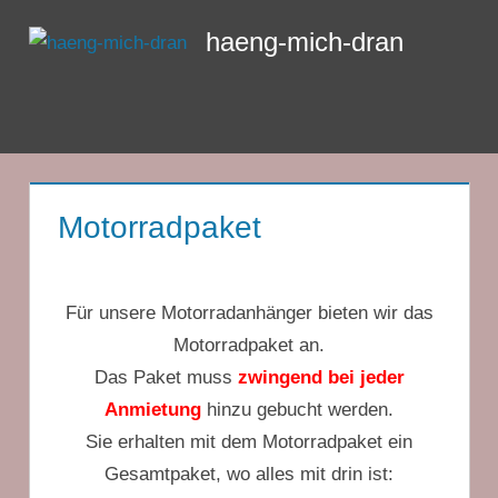
Zum
haeng-mich-dran
Inhalt
springen
Menü
Motorradpaket
Für unsere Motorradanhänger bieten wir das
Motorradpaket an.
Das Paket muss
zwingend bei jeder
Anmietung
hinzu gebucht werden.
Sie erhalten mit dem Motorradpaket ein
Gesamtpaket, wo alles mit drin ist: